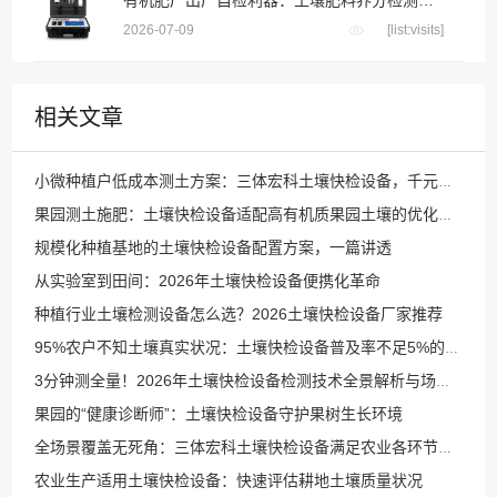
有机肥厂出厂自检利器：土壤肥料养分检测仪把好成品养分关
2026-07-09
[list:visits]
相关文章
小微种植户低成本测土方案：三体宏科土壤快检设备，千元级投入不用花钱送第三方检测
果园测土施肥：土壤快检设备适配高有机质果园土壤的优化方案
规模化种植基地的土壤快检设备配置方案，一篇讲透
从实验室到田间：2026年土壤快检设备便携化革命
种植行业土壤检测设备怎么选？2026土壤快检设备厂家推荐
95%农户不知土壤真实状况：土壤快检设备普及率不足5%的致命盲区
3分钟测全量！2026年土壤快检设备检测技术全景解析与场景适配指南
果园的“健康诊断师”：土壤快检设备守护果树生长环境
全场景覆盖无死角：三体宏科土壤快检设备满足农业各环节检测需求
农业生产适用土壤快检设备：快速评估耕地土壤质量状况