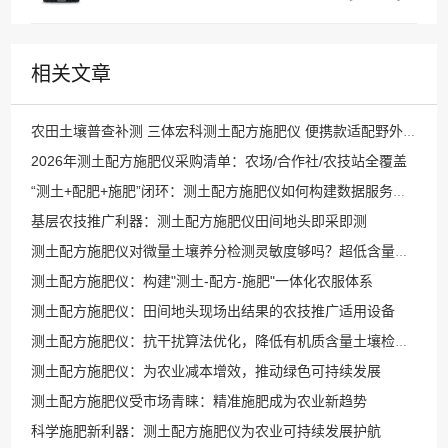
相关文章
农田土壤普查补测 三体宏科测土配方施肥仪 便携款适配野外流动采样
2026年测土配方施肥仪采购清单：农场/合作社/农技站全覆盖
“测土+配肥+施肥”闭环：测土配方施肥仪如何构建数据服务生态？
基层农技推广利器：测土配方施肥仪田间地头即采即测
测土配方施肥仪对微量土壤养分检测灵敏度够吗？超低含量检测探究
测土配方施肥仪：构建"测土-配方-施肥"一体化农服体系
测土配方施肥仪：田间地头现场出结果的农技推广适用设备
测土配方施肥仪：抗干扰算法优化，降低有机质含量土壤检测误差
测土配方施肥仪：为农业减本增效，推动绿色可持续发展
测土配方施肥仪受市场青睐：精准施肥成为农业新趋势
科学施肥新利器：测土配方施肥仪为农业可持续发展护航