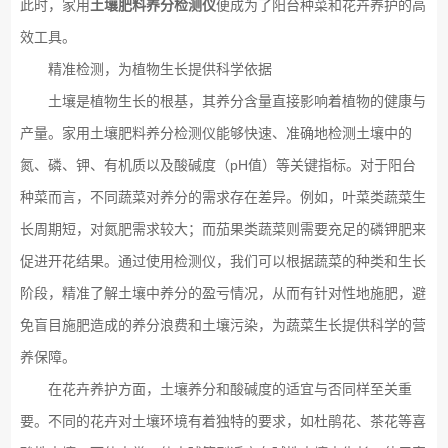
此时，家用
土壤肥料养分检测仪
便成为了阳台种菜和花卉养护的高
效工具。
精准检测，为植物生长提供科学依据
土壤是植物生长的根基，其养分含量直接影响着植物的健康与
产量。家用土壤肥料养分检测仪能够快速、准确地检测土壤中的
氮、磷、钾、有机质以及酸碱度（pH值）等关键指标。对于阳台
种菜而言，不同蔬菜对养分的需求存在差异。例如，叶菜类蔬菜生
长周期短，对氮肥需求较大；而茄果类蔬菜则需要充足的磷钾肥来
促进开花结果。通过使用检测仪，我们可以根据蔬菜的种类和生长
阶段，精准了解土壤中养分的盈亏情况，从而有针对性地施肥，避
免盲目施肥造成的养分浪费和土壤污染，为蔬菜生长提供科学的营
养保障。
在花卉养护方面，土壤养分和酸碱度的适宜与否同样至关重
要。不同的花卉对土壤环境有着独特的要求，如杜鹃花、茶花等喜