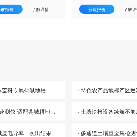
获取报价
了解详情
获取报价
了解详
· 土壤养分速测仪怕盐碱地高盐分干扰？三体宏科专属盐碱地校正程序 测数零偏差不用反复校准
· 2026耕地质量等级调查 三体宏科土壤养分速测仪 适配县域耕地普查外业检测
碱度电导率一次出结果
· 多通道土壤重金属检