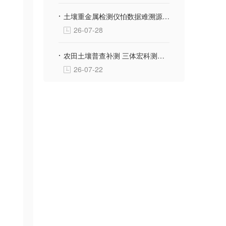
土壤重金属检测仪怕数据难溯源？三体宏科自动绑定采样位置生成地块检测档案
26-07-28
农田土壤普查补测 三体宏科测土配方施肥仪 便携款适配野外流动采样
26-07-22