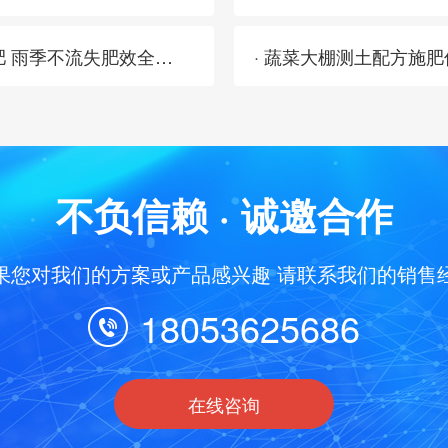
· 不用跟风追肥：土壤养分速测仪看数据补肥 雨季不流失肥效全留住
· 蔬菜大棚测土配方施
不负信赖 · 诚邀合作
果您对我们的方案或产品感兴趣 请联系我们的销售
18053625686
在线咨询