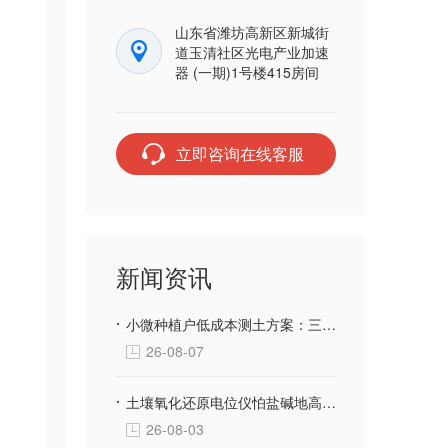
山东省潍坊高新区新城街
道玉清社区光电产业加速
器 (一期)1号楼415房间
立即咨询在线客服
新闻资讯
小微种植户低成本测土方案：三体宏科土壤快检设备，千元级投入不用花钱送第三方检测
26-08-07
土壤氧化还原电位仪怕盐碱地高腐蚀？三体宏科合金防腐探头 长期埋入盐碱土壤不生锈不漂移
26-08-03