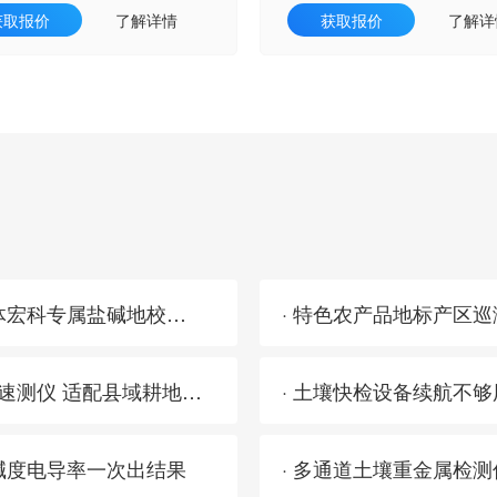
获取报价
了解详情
获取报价
了解详
· 土壤养分速测仪怕盐碱地高盐分干扰？三体宏科专属盐碱地校正程序 测数零偏差不用反复校准
· 2026耕地质量等级调查 三体宏科土壤养分速测仪 适配县域耕地普查外业检测
碱度电导率一次出结果
· 多通道土壤重金属检