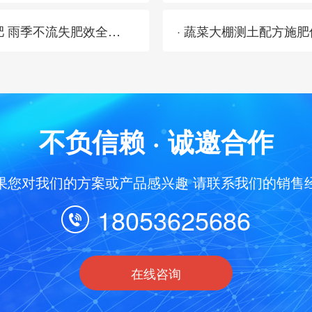
· 不用跟风追肥：土壤养分速测仪看数据补肥 雨季不流失肥效全留住
· 蔬菜大棚测土配方施
不负信赖 · 诚邀合作
果您对我们的方案或产品感兴趣 请联系我们的销售
18053625686
在线咨询