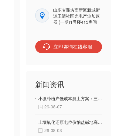
山东省潍坊高新区新城街
道玉清社区光电产业加速
器 (一期)1号楼415房间
立即咨询在线客服
新闻资讯
小微种植户低成本测土方案：三体宏科土壤快检设备，千元级投入不用花钱送第三方检测
26-08-07
土壤氧化还原电位仪怕盐碱地高腐蚀？三体宏科合金防腐探头 长期埋入盐碱土壤不生锈不漂移
26-08-03