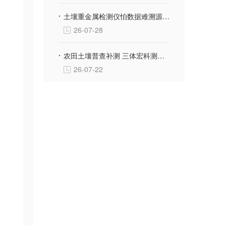
土壤重金属检测仪怕数据难溯源？三体宏科自动绑定采样位置生成地块检测档案
26-07-28
农田土壤普查补测 三体宏科测土配方施肥仪 便携款适配野外流动采样
26-07-22