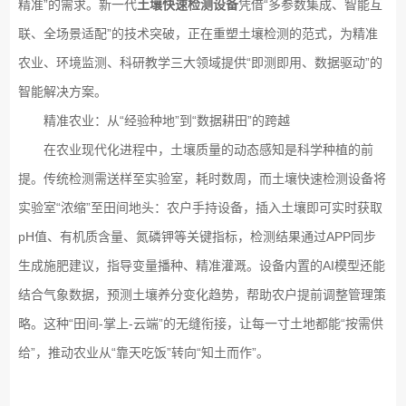
精准”的需求。新一代
土壤快速检测设备
凭借“多参数集成、智能互
联、全场景适配”的技术突破，正在重塑土壤检测的范式，为精准
农业、环境监测、科研教学三大领域提供“即测即用、数据驱动”的
智能解决方案。
精准农业：从“经验种地”到“数据耕田”的跨越
在农业现代化进程中，土壤质量的动态感知是科学种植的前
提。传统检测需送样至实验室，耗时数周，而土壤快速检测设备将
实验室“浓缩”至田间地头：农户手持设备，插入土壤即可实时获取
pH值、有机质含量、氮磷钾等关键指标，检测结果通过APP同步
生成施肥建议，指导变量播种、精准灌溉。设备内置的AI模型还能
结合气象数据，预测土壤养分变化趋势，帮助农户提前调整管理策
略。这种“田间-掌上-云端”的无缝衔接，让每一寸土地都能“按需供
给”，推动农业从“靠天吃饭”转向“知土而作”。