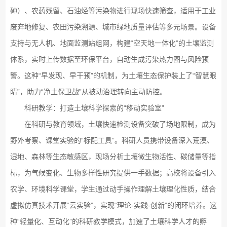
砷）、农药残留、石油烃等污染物进行现场快速筛查，适用于工业
废弃地修复、农田污染溯源、城市绿地质量评估等多元场景。设备
支持与无人机、地面监测站组网，构建“空天地一体化”的土壤监测
体系，实时上传数据至环保平台，自动生成污染热力图与风险预
警。这种“早发现、早干预”的机制，为土壤生态保护装上了“智慧眼
睛”，助力“净土保卫战”从被动治理转向主动防控。
科研教学：打造土壤科学探索的“移动实验室”
在科研与教育领域，土壤快速检测设备突破了场地限制，成为
野外考察、课堂实验的“标配工具”。科研人员携带设备深入荒漠、
湿地、森林等生态敏感区，现场分析土壤微生物活性、碳储量等指
标，为气候变化、生物多样性研究提供一手数据；高校将设备引入
农学、环境科学课堂，学生通过动手操作理解土壤理化性质，结合
虚拟仿真技术开展“云实验”，实现“理论-实践-创新”的闭环培养。这
种“轻量化、互动化”的科研教学模式，加速了土壤科学人才的孵