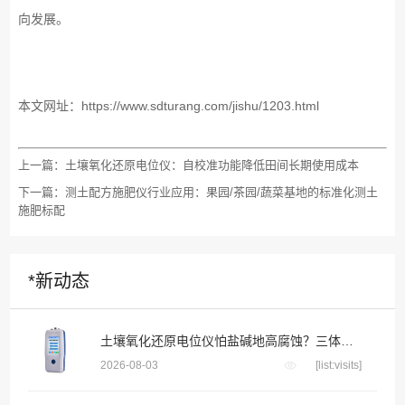
向发展。
本文网址：
https://www.sdturang.com/jishu/1203.html
上一篇：
土壤氧化还原电位仪：自校准功能降低田间长期使用成本
下一篇：
测土配方施肥仪行业应用：果园/茶园/蔬菜基地的标准化测土
施肥标配
*新动态
土壤氧化还原电位仪怕盐碱地高腐蚀？三体宏科合金防腐探头 长期埋入盐碱土壤不生锈不漂移
2026-08-03
[list:visits]