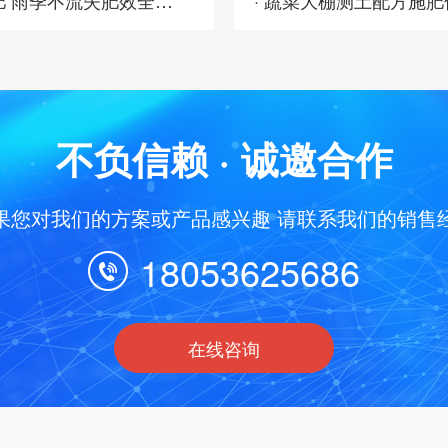
· 不用跟风追肥：土壤养分速测仪看数据补肥 雨季不流失肥效全留住
· 蔬菜大棚测土配方施
不负信赖 · 诚邀合作
果您对我们的方案或产品感兴趣 请联系我们的销售
18053625686
在线咨询