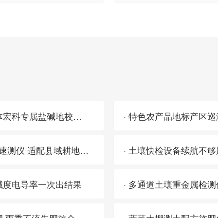
· 土壤养分速测仪怕盐碱地高盐分干扰？三体宏科专属盐碱地校正程序 测数零偏差不用反复校准
· 2026耕地质量等级调查 三体宏科土壤养分速测仪 适配县域耕地普查外业检测
碱度电导率一次出结果
· 多通道土壤重金属检