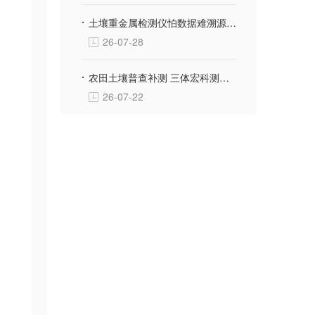
土壤重金属检测仪怕数据难溯源？三体宏科自动绑定采样位置生成地块检测档案
26-07-28
农田土壤普查补测 三体宏科测土配方施肥仪 便携款适配野外流动采样
26-07-22