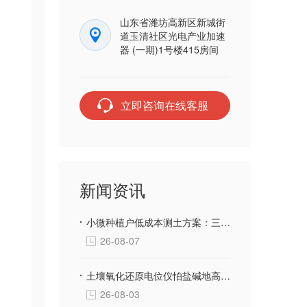
山东省潍坊高新区新城街
道玉清社区光电产业加速
器 (一期)1号楼415房间
立即咨询在线客服
新闻资讯
小微种植户低成本测土方案：三体宏科土壤快检设备，千元级投入不用花钱送第三方检测
26-08-07
土壤氧化还原电位仪怕盐碱地高腐蚀？三体宏科合金防腐探头 长期埋入盐碱土壤不生锈不漂移
26-08-03