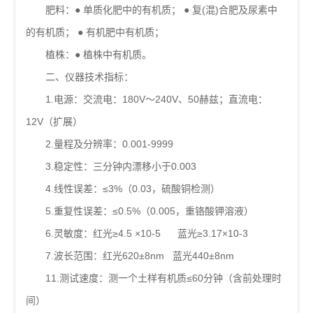
肥料：● 单质化肥中的有机质； ● 复(混)合肥及尿素中
的有机质； ● 有机肥中有机质；
植株：● 植株中有机质。
二、仪器技术指标：
1.电源：交流电：180V～240V、50赫兹；直流电：
12V（扩展）
2.量程及分辨率：0.001-9999
3.稳定性：三分钟内漂移小于0.003
4.线性误差：≤3%（0.03，硫酸铜检测）
5.重复性误差：≤0.5%（0.005，重铬酸钾溶液）
6.灵敏度：红光≥4.5 ×10-5 蓝光≥3.17×10-3
7.波长范围：红光620±8nm 蓝光440±8nm
11.测试速度：测一个土样有机质≤60分钟（含前处理时
间）