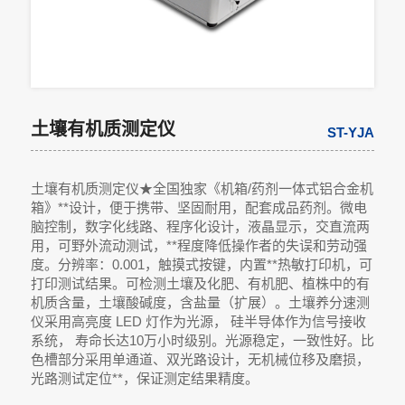
土壤有机质测定仪
ST-YJA
土壤有机质测定仪★全国独家《机箱/药剂一体式铝合金机
箱》**设计，便于携带、坚固耐用，配套成品药剂。微电
脑控制，数字化线路、程序化设计，液晶显示，交直流两
用，可野外流动测试，**程度降低操作者的失误和劳动强
度。分辨率：0.001，触摸式按键，内置**热敏打印机，可
打印测试结果。可检测土壤及化肥、有机肥、植株中的有
机质含量，土壤酸碱度，含盐量（扩展）。土壤养分速测
仪采用高亮度 LED 灯作为光源， 硅半导体作为信号接收
系统， 寿命长达10万小时级别。光源稳定，一致性好。比
色槽部分采用单通道、双光路设计，无机械位移及磨损，
光路测试定位**，保证测定结果精度。