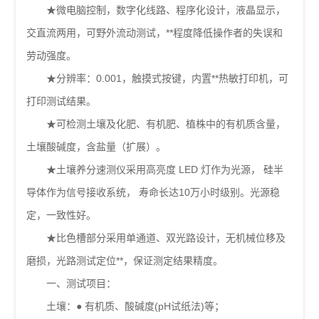
★微电脑控制，数字化线路、程序化设计，液晶显示，
交直流两用，可野外流动测试，**程度降低操作者的失误和
劳动强度。
★分辨率：0.001，触摸式按键，内置**热敏打印机，可
打印测试结果。
★可检测土壤及化肥、有机肥、植株中的有机质含量，
土壤酸碱度，含盐量（扩展）。
★土壤养分速测仪采用高亮度 LED 灯作为光源， 硅半
导体作为信号接收系统， 寿命长达10万小时级别。光源稳
定，一致性好。
★比色槽部分采用单通道、双光路设计，无机械位移及
磨损，光路测试定位**，保证测定结果精度。
一、测试项目：
土壤：● 有机质、酸碱度(pH试纸法)等；