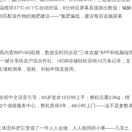
模块37℃±0.1℃自动控温，8分钟后屏幕直接跳出数值：碱解
自动匹配该作物的施肥建议——"氮肥偏低，建议每亩追施尿素
WiFi/4G双模，数据实时同步至"三体农服"APP和电脑端
一键分享给农户或合作社。16GB存储轻松容纳10万条记录，支
土壤检测单，迎检、补贴申报直接用。
，全程中文语音引导，60岁老农10分钟上手；整机仅重2.8kg，锂
2个省级服务中心，整机质保3年，48小时上门——这不是参数
三体宏科把它变成了一件人人会做、人人能用的小事——几克土