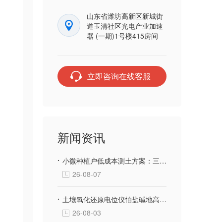
山东省潍坊高新区新城街
道玉清社区光电产业加速
器 (一期)1号楼415房间
立即咨询在线客服
。
新闻资讯
小微种植户低成本测土方案：三体宏科土壤快检设备，千元级投入不用花钱送第三方检测
26-08-07
土壤氧化还原电位仪怕盐碱地高腐蚀？三体宏科合金防腐探头 长期埋入盐碱土壤不生锈不漂移
26-08-03