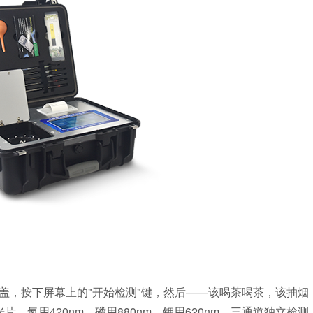
，按下屏幕上的"开始检测"键，然后——该喝茶喝茶，该抽烟
，氮用420nm、磷用880nm、钾用620nm，三通道独立检测