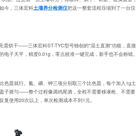
如今，三体宏科
土壤养分检测仪
把这一整套流程压缩到了一台仪
需烘干——三体宏科ST-TYC型号独创的"湿土直测"功能，直接
电子天平，精度0.01g，零点校准一键完成，新手也不会称错
色皿就行。氮、磷、钾三项分别取三个比色皿，每个加入1g土
盖子摇匀——整个过程像调鸡尾酒，全程不需要移液枪、不需要
反复使用20次以上，单次检测成本不到1元。