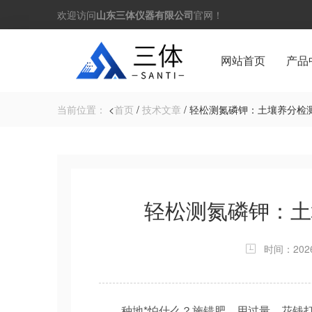
欢迎访问
山东三体仪器有限公司
官网！
网站首页
产品
当前位置：
<
首页
/
技术文章
/ 轻松测氮磷钾：土壤养分检
轻松测氮磷钾：土
时间：2026-
种地*怕什么？施错肥、用过量、花钱打