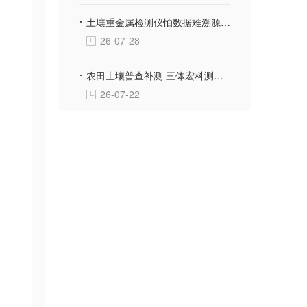
土壤重金属检测仪怕数据难溯源？三体宏科自动绑定采样位置生成地块检测档案
26-07-28
农田土壤普查补测 三体宏科测土配方施肥仪 便携款适配野外流动采样
26-07-22