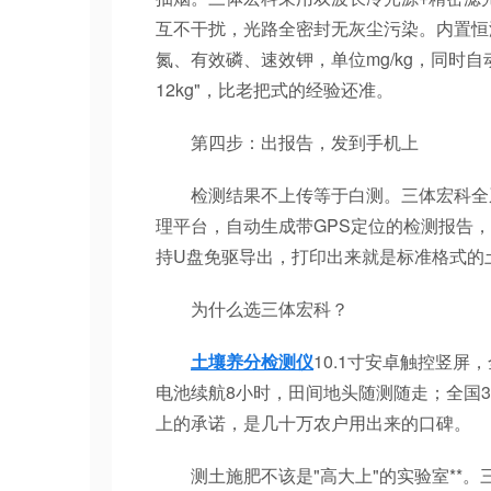
互不干扰，光路全密封无灰尘污染。内置恒温
氮、有效磷、速效钾，单位mg/kg，同时
12kg"，比老把式的经验还准。
第四步：出报告，发到手机上
检测结果不上传等于白测。三体宏科全系内置
理平台，自动生成带GPS定位的检测报告，
持U盘免驱导出，打印出来就是标准格式的
为什么选三体宏科？
土壤养分检测仪
10.1寸安卓触控竖屏
电池续航8小时，田间地头随测随走；全国3
上的承诺，是几十万农户用出来的口碑。
测土施肥不该是"高大上"的实验室**。