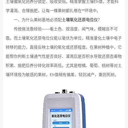
土壤偏氧化则养分锁定、吸收受阻。精准掌握土壤Eh值，才能科
学灌溉、合理施肥，让每一棵果树都扎根在**环境中。
一、为什么果树基地必须配
土壤氧化还原电位仪
？
传统做法靠经验——看土色、捏湿度、闻气味，模糊且不可
靠。而土壤氧化还原电位仪能以毫伏为单位，精准量化土壤中电子
转移的能力，直接反映土壤的氧化或还原程度。在果树种植中，它
能帮你判断土壤通气性是否良好、灌溉后是否积水导致还原态毒物
积累、施肥后养分转化效率高低。尤其是柑橘、葡萄、桃树等对土
壤环境极为敏感的果树，Eh值稍有偏差，轻则减产，重则死树。