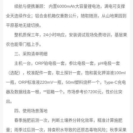
续航与便携兼顾： 内置6000mAh大容量锂电池，满电可支撑
全天连续作业；铝合金机箱仅重数公斤，随取随测，从山地果园到
平原基地无缝切换。
整机质保三年，24小时响应，安装调试现场免费培训，基层果
农也能零门槛上手。
三、采购清单明细
主机一台，ORP铂电极一套，参比电极一套，pH电极一套
（选配），校准配件一套，取土探针一套，饱和氯化钾溶液100ml
一瓶，ORP标准液220mV一瓶，50ml塑料烧杯一个，Type-C充电
器及数据线各一根，**铝箱一个。市场参考价7200元，性价比突
出。
四、使用场景落地
春季施肥前测一次，判断土壤养分转化效率，精准计算施肥
量；雨季过后测一次，排查积水导致的还原态毒物风险；秋季采果