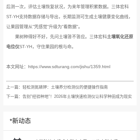
后测一次，评估土壤恢复状况，为来年管理积累数据。三体宏科
ST-YH支持数据存储与导出，长期监测可生成土壤健康变化曲线，
让果园管理从"凭感觉"升级为"看数据"。
果树种得好不好，先问土壤答不答应。三体宏科
土壤氧化还原
电位仪
ST-YH，守住果园的根与命。
本文网址：
https://www.sdturang.com/jishu/1359.html
上一篇：
轻松测氮磷钾：土壤养分检测仪的便捷操作指南
下一篇：
告别"经验种地"！2026年土壤快速检测仪让科学种田成为现实
*新动态