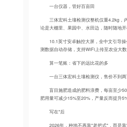
一台仪器，管好百亩田
三体宏科土壤检测仪整机仅重4.2kg，内
论是大棚里、果园中、水田边，随时随地开
10.1英寸安卓触控大屏，全中文引导操
测数据自动存储，支持WiFi上传至农业大
算一笔账：省下的远比花的多
一台三体宏科土壤检测仪，售价不到两
盲目施肥造成的肥料浪费，每亩至少50到
肥用量可减少15%至20%，产量反而提升
写在*后
2026年，种地不再靠"老把式"，而是靠