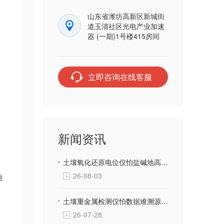
山东省潍坊高新区新城街
道玉清社区光电产业加速
器 (一期)1号楼415房间
立即咨询在线客服
新闻资讯
土壤氧化还原电位仪怕盐碱地高腐蚀？三体宏科合金防腐探头 长期埋入盐碱土壤不生锈不漂移
26-08-03
施
土壤重金属检测仪怕数据难溯源？三体宏科自动绑定采样位置生成地块检测档案
26-07-28