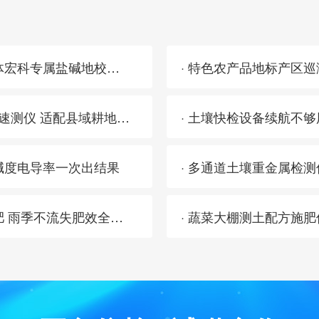
· 土壤养分速测仪怕盐碱地高盐分干扰？三体宏科专属盐碱地校正程序 测数零偏差不用反复校准
· 2026耕地质量等级调查 三体宏科土壤养分速测仪 适配县域耕地普查外业检测
碱度电导率一次出结果
· 多通道土壤重金属检
· 不用跟风追肥：土壤养分速测仪看数据补肥 雨季不流失肥效全留住
· 蔬菜大棚测土配方施