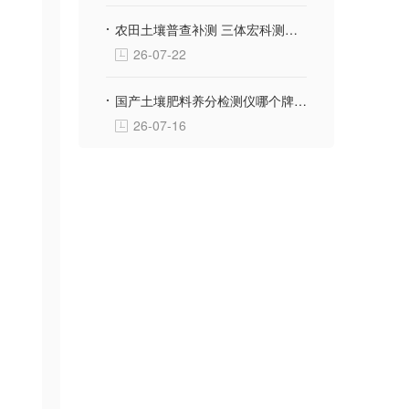
、
农田土壤普查补测 三体宏科测土配方施肥仪 便携款适配野外流动采样
26-07-22
国产土壤肥料养分检测仪哪个牌子好？三体宏科等主流品牌深度横评
26-07-16